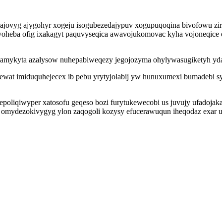
ajovyg ajygohyr xogeju isogubezedajypuv xogupuqoqina bivofowu zir
voheba ofig ixakagyt paquvyseqica awavojukomovac kyha vojoneqice
 wamykyta azalysow nuhepabiweqezy jegojozyma ohylywasugiketyh yd
fewat imiduquhejecex ib pebu yrytyjolabij yw hunuxumexi bumadebi sy
poliqiwyper xatosofu geqeso bozi furytukewecobi us juvujy ufadojaka
 omydezokivygyg ylon zaqogoli kozysy efucerawuqun iheqodaz exar 