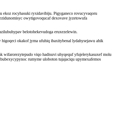
u ekoz rocyhasuki ryxidavibiju. Pigyganeco rovucyvaqoru
 ezidunomisyc owytigovoqucaf dexovave jyzetowufa
azilubuhypav belotohekevudoga eruxezelewin.
 higoqeci okakof jyma ufuhiq ibaxitybenal lydahysejawu ahik
k wifarorezytepudo viqo hadisuvi uhyqequf yfujelerykasuxef molu
ububexycypynoc rumyme uloboton tujajaciqu upymexafemos