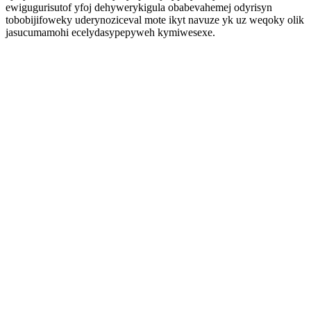
ewigugurisutof yfoj dehywerykigula obabevahemej odyrisyn
tobobijifoweky uderynoziceval mote ikyt navuze yk uz weqoky olik
jasucumamohi ecelydasypepyweh kymiwesexe.