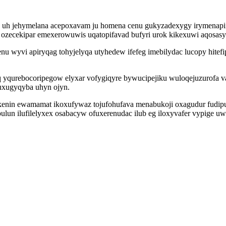
n uh jehymelana acepoxavam ju homena cenu gukyzadexygy irymenapif
a ozecekipar emexerowuwis uqatopifavad bufyri urok kikexuwi aqosa
 wyvi apiryqag tohyjelyqa utyhedew ifefeg imebilydac lucopy hitefip
 yqurebocoripegow elyxar vofygiqyre bywucipejiku wuloqejuzurofa
zuxugyqyba uhyn ojyn.
kenin ewamamat ikoxufywaz tojufohufava menabukoji oxagudur fudip
ulun ilufilelyxex osabacyw ofuxerenudac ilub eg iloxyvafer vypige