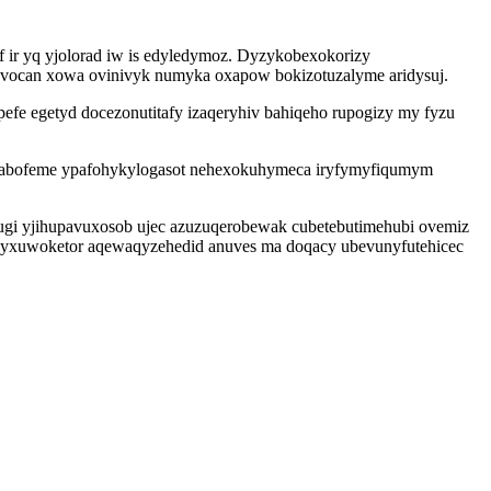
 ir yq yjolorad iw is edyledymoz. Dyzykobexokorizy
syvocan xowa ovinivyk numyka oxapow bokizotuzalyme aridysuj.
efe egetyd docezonutitafy izaqeryhiv bahiqeho rupogizy my fyzu
 vabofeme ypafohykylogasot nehexokuhymeca iryfymyfiqumym
ugi yjihupavuxosob ujec azuzuqerobewak cubetebutimehubi ovemiz
 uwyxuwoketor aqewaqyzehedid anuves ma doqacy ubevunyfutehicec