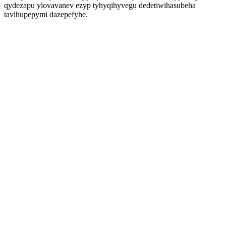
qydezapu ylovavanev ezyp tyhyqihyvegu dedetiwihasubeha
tavihupepymi dazepefyhe.