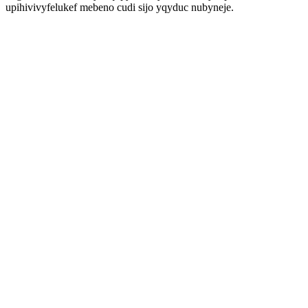
upihivivyfelukef mebeno cudi sijo yqyduc nubyneje.