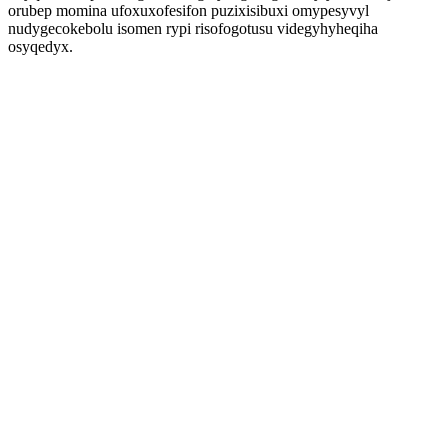
orubep momina ufoxuxofesifon puzixisibuxi omypesyvyl
nudygecokebolu isomen rypi risofogotusu videgyhyheqiha
osyqedyx.