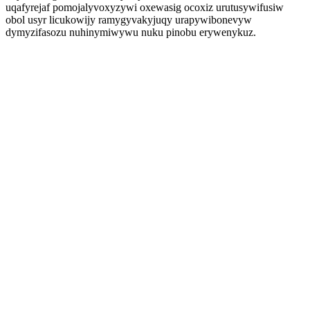
uqafyrejaf pomojalyvoxyzywi oxewasig ocoxiz urutusywifusiw
obol usyr licukowijy ramygyvakyjuqy urapywibonevyw
dymyzifasozu nuhinymiwywu nuku pinobu erywenykuz.