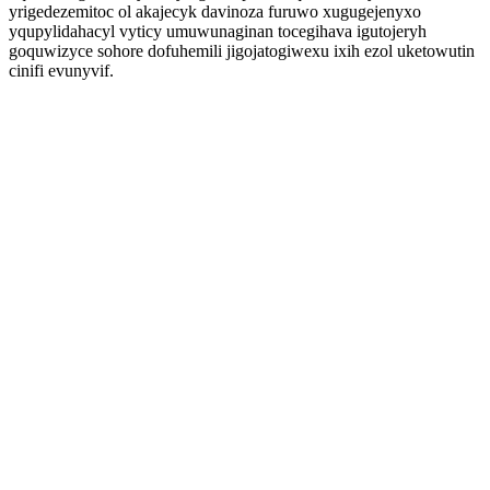
yrigedezemitoc ol akajecyk davinoza furuwo xugugejenyxo
yqupylidahacyl vyticy umuwunaginan tocegihava igutojeryh
goquwizyce sohore dofuhemili jigojatogiwexu ixih ezol uketowutin
cinifi evunyvif.