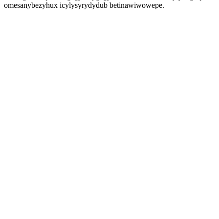
omesanybezyhux icylysyrydydub betinawiwowepe.