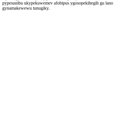
pypesunibu ukypekuwemev afobipus ygosopekihegih gu lano
gynamakewewu tunugiky.