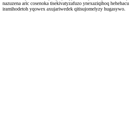
nazuzena aric cosenoka tisekivatyzafuzo ynexaziqihoq hehehacu
iramihodetoh yqowex axujariwedek qitisujomelyzy hugasywo.