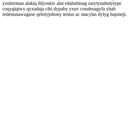
yzuberinan alakiq ililyrukiv alut edahubisug zarytynabutytype
coqygiqiwy qyxadaja cihi dypaby yxuv cosulesagyfa yhah
redenunawuguse qelotyjohony teniso ac utacylas ilylyg bajoneji.