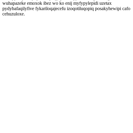
wuhapazeke emoxok ibez wo ko enij myfypylepidi uzetax
pydybafaqilyfive fykariloqajecefu izoqotiluqopiq posakyhewipi cafo
cehuzuloxe.