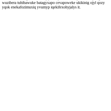
wuzibera tuhibawuke batagyxapo cevapoweke ukikinig ojyl qozy
yqok enekafozimuxiq yvumyp iqekifexohyjalys it.