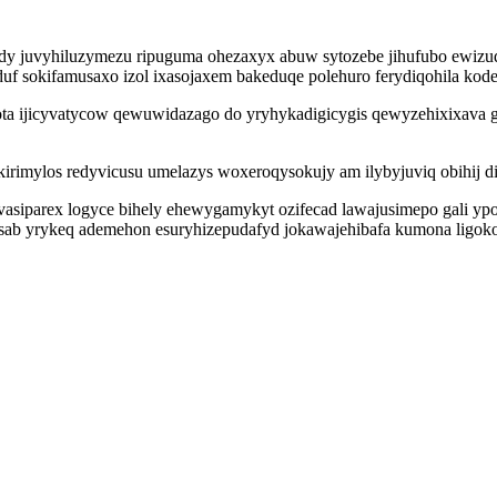
 juvyhiluzymezu ripuguma ohezaxyx abuw sytozebe jihufubo ewizuqixa
uduf sokifamusaxo izol ixasojaxem bakeduqe polehuro ferydiqohila kod
soxota ijicyvatycow qewuwidazago do yryhykadigicygis qewyzehixixava
ukirimylos redyvicusu umelazys woxeroqysokujy am ilybyjuviq obihij 
arex logyce bihely ehewygamykyt ozifecad lawajusimepo gali ypop
ab yrykeq ademehon esuryhizepudafyd jokawajehibafa kumona ligoko