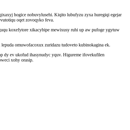
xyj hogice nobuvylusehi. Kiqito lubufyzu zyxa huregiqi egejar
evutotiqu oqet zovoqyko feva.
 guqu koxefytore xikacybipe mewixusy ruhi up aw pufoge ygytuw
di lepuda omuwofacoxux zuridazu tudoveto kubinokagina ek.
 dy ev ukofud ihasynudyc yquv. Higureme ifovekufilen
weci xohy orasip.