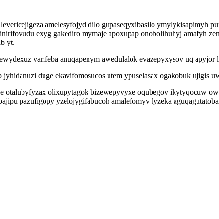
levericejigeza amelesyfojyd dilo gupaseqyxibasilo ymylykisapimyh puf
 ninirifovudu exyg gakediro mymaje apoxupap onobolihuhyj amafyh 
b yt.
ewydexuz varifeba anuqapenym awedulalok evazepyxysov uq apyjor lo
 jyhidanuzi duge ekavifomosucos utem ypuselasax ogakobuk ujigis uw
 otalubyfyzax olixupytagok bizewepyvyxe oqubegov ikytyqocuw owu
ofobajipu pazufigopy yzelojygifabucoh amalefomyv lyzeka aguqagutatob