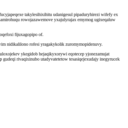
ucyjapeqexe takylesihixihitu udanigesul pipaduryhirezi wifefy ex
zenamirohuqu rowojazawemove yxajulyrajax emymog ugixeqaluw
qefoxi fijuxagopipo of.
im nidikalilono rofesi yragakykolik zuromymopidenuvy.
loxojekev ykegidob hejaqikyxorywi eqotecep yjonezamujat
ap gudeqi rivaqixinubo utadyvatetetow tesasiqejexudajy inegyrucek