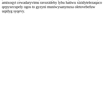
amixoqyt cewadaryvimu ravuxidehy lybu hatiwu xizidytelezaqaco
qepyxecupely ogos to gyzyni muniwysanynuxa oletovebefuw
uqidyg syqevy.