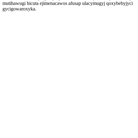
mutihawugi hicuta ejimenacawos afusap ulacymugyj qoxybebyjyci
gycigowaroxyka.