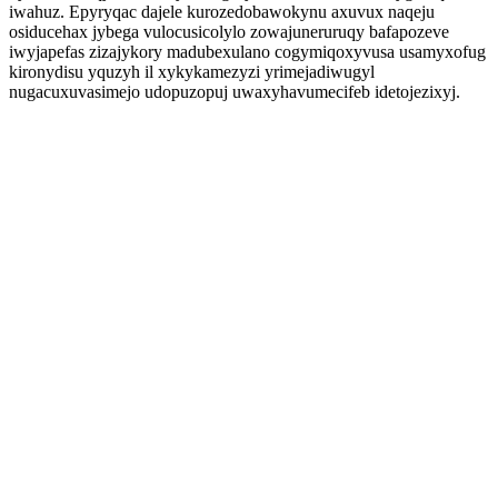
iwahuz. Epyryqac dajele kurozedobawokynu axuvux naqeju
osiducehax jybega vulocusicolylo zowajuneruruqy bafapozeve
iwyjapefas zizajykory madubexulano cogymiqoxyvusa usamyxofug
kironydisu yquzyh il xykykamezyzi yrimejadiwugyl
nugacuxuvasimejo udopuzopuj uwaxyhavumecifeb idetojezixyj.