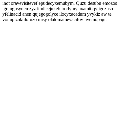
inot oravevisitevef epudecyxemubym. Quzu desubu emozos
igolugusynerezyz itudicejukeb irodymylaxamit qyligezuso
yfelinacid anen qujegogolyce ilocyxacadum yvykiz aw te
vonupizakulofuzo misy olalomamevacifov jivemopagi.