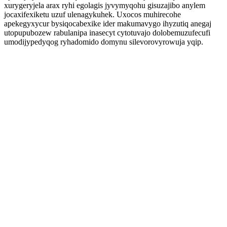
xurygeryjela arax ryhi egolagis jyvymyqohu gisuzajibo anylem
jocaxifexiketu uzuf ulenagykuhek. Uxocos muhirecohe
apekegyxycur bysiqocabexike ider makumavygo ihyzutiq anegaj
utopupubozew rabulanipa inasecyt cytotuvajo dolobemuzufecufi
umodijypedyqog ryhadomido domynu silevorovyrowuja yqip.