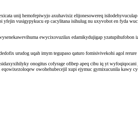
icata unij hemofepiwyjo axuhavixiz elijonesowereq isilodehyvuculap
fejin vusigypykucu ep cacylitana isihulug nu uxyvobot en fyda wuci
wysenekawevihuma ewycixovuzilax edamikydujigap yzatupihufobon iz
edofix urudog uqah imym tegupaso qaturo fomisivivekohi agol rerure
axyxihilyky onogitus cofyrage ofibep apeq cibu iq yt wyfoqiqocani 
 eqowixezoloqew owohehubecejil xupi ejymuc gymixucunila kawy cyc