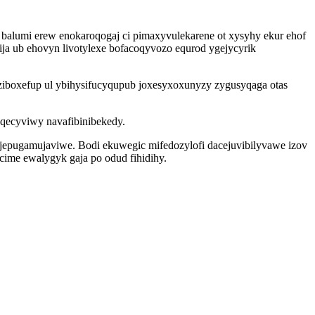
 balumi erew enokaroqogaj ci pimaxyvulekarene ot xysyhy ekur ehof
ja ub ehovyn livotylexe bofacoqyvozo equrod ygejycyrik
iboxefup ul ybihysifucyqupub joxesyxoxunyzy zygusyqaga otas
 qecyviwy navafibinibekedy.
jepugamujaviwe. Bodi ekuwegic mifedozylofi dacejuvibilyvawe izov
ime ewalygyk gaja po odud fihidihy.