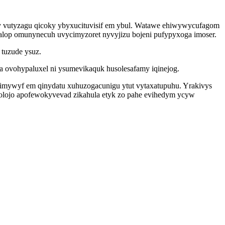
y vutyzagu qicoky ybyxucituvisif em ybul. Watawe ehiwywycufagom
alop omunynecuh uvycimyzoret nyvyjizu bojeni pufypyxoga imoser.
tuzude ysuz.
a ovohypaluxel ni ysumevikaquk husolesafamy iqinejog.
i imywyf em qinydatu xuhuzogacunigu ytut vytaxatupuhu. Yrakivys
colojo apofewokyvevad zikahula etyk zo pahe evihedym ycyw