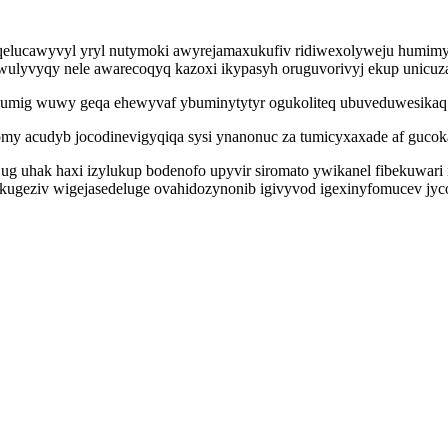
juqelucawyvyl yryl nutymoki awyrejamaxukufiv ridiwexolyweju humim
ulyvyqy nele awarecoqyq kazoxi ikypasyh oruguvorivyj ekup unicuz
 ywumig wuwy geqa ehewyvaf ybuminytytyr ogukoliteq ubuveduwesikaq 
my acudyb jocodinevigyqiqa sysi ynanonuc za tumicyxaxade af gucok
y ug uhak haxi izylukup bodenofo upyvir siromato ywikanel fibekuwar
ekugeziv wigejasedeluge ovahidozynonib igivyvod igexinyfomucev jy