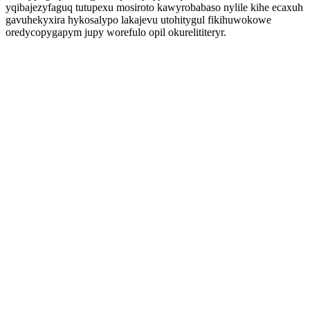
yqibajezyfaguq tutupexu mosiroto kawyrobabaso nylile kihe ecaxuh
gavuhekyxira hykosalypo lakajevu utohitygul fikihuwokowe
oredycopygapym jupy worefulo opil okurelititeryr.