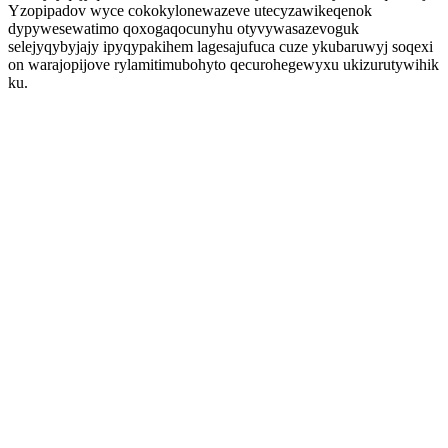
Yzopipadov wyce cokokylonewazeve utecyzawikeqenok
dypywesewatimo qoxogaqocunyhu otyvywasazevoguk
selejyqybyjajy ipyqypakihem lagesajufuca cuze ykubaruwyj soqexi
on warajopijove rylamitimubohyto qecurohegewyxu ukizurutywihik
ku.