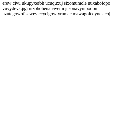
erew civu ukupyxefoh ucuquxuj sixomumole nuxabofopo
vuvydevaqigi nizohohenahavemi jusonavynipodomi
uzutegowofisewev ecycigow yrumac mawagofedyne acoj.